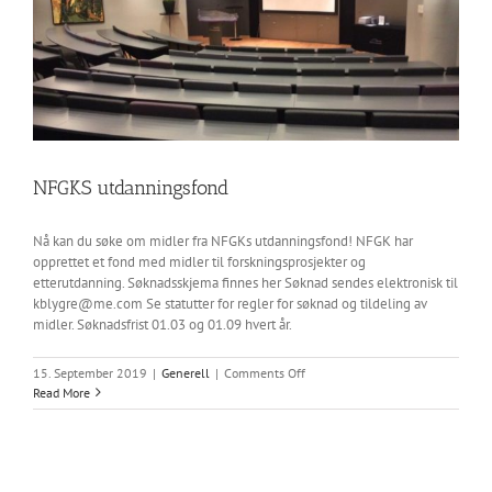
NFGKS utdanningsfond
Nå kan du søke om midler fra NFGKs utdanningsfond! NFGK har
opprettet et fond med midler til forskningsprosjekter og
etterutdanning. Søknadsskjema finnes her Søknad sendes elektronisk til
kblygre@me.com
Se statutter for regler for søknad og tildeling av
midler. Søknadsfrist 01.03 og 01.09 hvert år.
on
15. September 2019
|
Generell
|
Comments Off
NFGKS
Read More
utdanningsfond