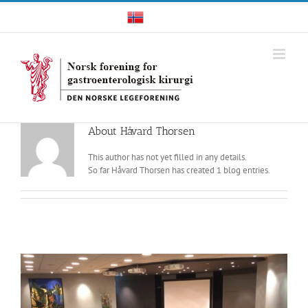
Skip
Norwegian
to
content
About
Håvard Thorsen
This author has not yet filled in any details.
So far Håvard Thorsen has created 1 blog entries.