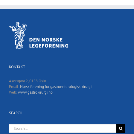
KONTAKT
Akersgata 2, 0158 Oslo
Email:
Norsk forening for gastroenterologisk kirurgi
Web:
www.gastrokirurgi.no
SEARCH
Search
for: