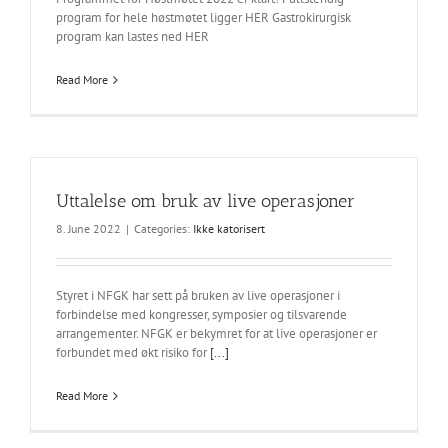
program for hele høstmøtet ligger HER Gastrokirurgisk
program kan lastes ned HER
Read More
Uttalelse om bruk av live operasjoner
8. June 2022
|
Categories:
Ikke katorisert
Styret i NFGK har sett på bruken av live operasjoner i
forbindelse med kongresser, symposier og tilsvarende
arrangementer. NFGK er bekymret for at live operasjoner er
forbundet med økt risiko for
[...]
Read More