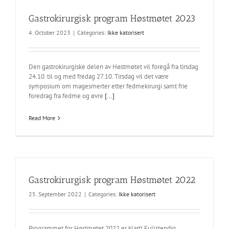
Gastrokirurgisk program Høstmøtet 2023
4. October 2023
|
Categories:
Ikke katorisert
Den gastrokirurgiske delen av Høstmøtet vil foregå fra tirsdag
24.10. til og med fredag 27.10. Tirsdag vil det være
symposium om magesmerter etter fedmekirurgi samt frie
foredrag fra fedme og øvre
[...]
Read More
Gastrokirurgisk program Høstmøtet 2022
25. September 2022
|
Categories:
Ikke katorisert
Programmet for Høstmøtet 2022 er klart! Fullstendig