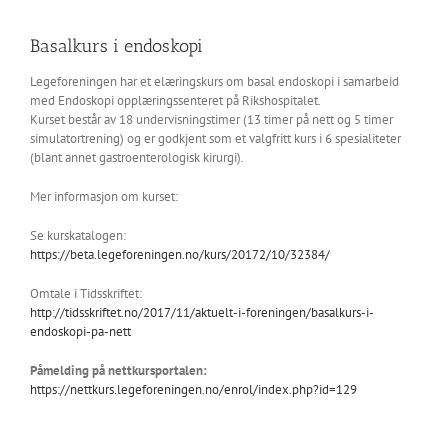
Basalkurs i endoskopi
Legeforeningen har et elæringskurs om basal endoskopi i samarbeid
med Endoskopi opplæringssenteret på Rikshospitalet.
Kurset består av 18 undervisningstimer (13 timer på nett og 5 timer
simulatortrening) og er godkjent som et valgfritt kurs i 6 spesialiteter
(blant annet gastroenterologisk kirurgi).
Mer informasjon om kurset:
Se kurskatalogen:
https://beta.legeforeningen.no/kurs/20172/10/32384/
Omtale i Tidsskriftet:
http://tidsskriftet.no/2017/11/aktuelt-i-foreningen/basalkurs-i-
endoskopi-pa-nett
Påmelding på nettkursportalen:
https://nettkurs.legeforeningen.no/enrol/index.php?id=129