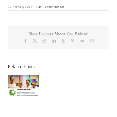
on
19. February 2018
|
Kurs
|
Comments Off
Basalkurs
i
endoskopi
Share This Story, Choose Your Platform!
Facebook
X
Reddit
LinkedIn
Tumblr
Pinterest
Vk
Email
Related Posts