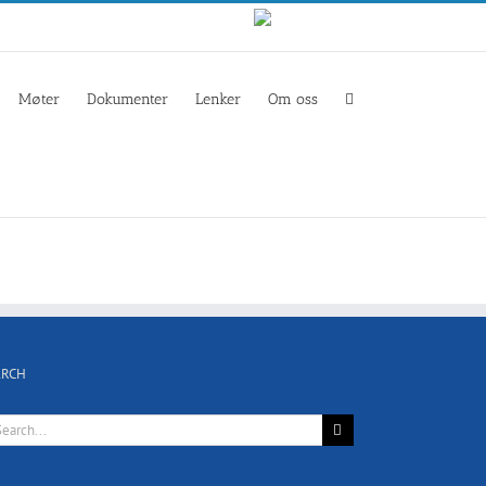
Norwegian
Møter
Dokumenter
Lenker
Om oss
ARCH
rch