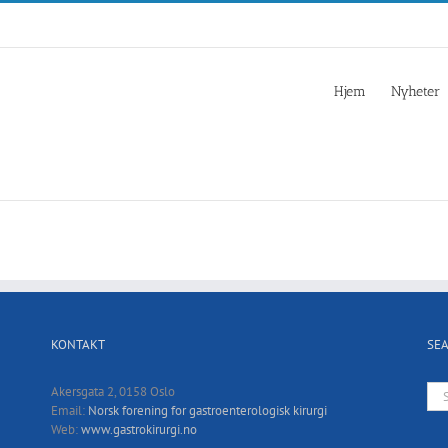
Hjem
Nyheter
KONTAKT
SE
Sea
Akersgata 2, 0158 Oslo
for:
Email:
Norsk forening for gastroenterologisk kirurgi
Web:
www.gastrokirurgi.no