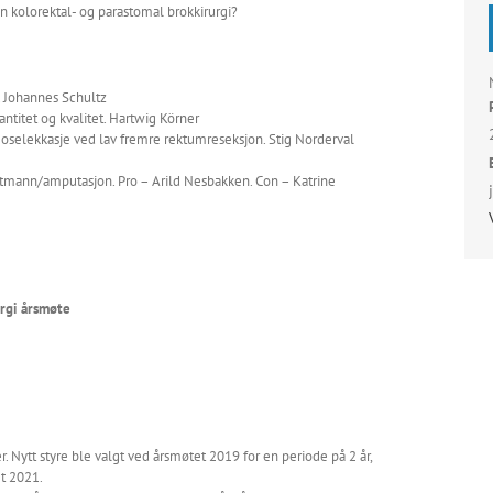
n kolorektal- og parastomal brokkirurgi?
 Johannes Schultz
antitet og kvalitet. Hartwig Körner
selekkasje ved lav fremre rektumreseksjon. Stig Norderval
mann/amputasjon. Pro – Arild Nesbakken. Con – Katrine
urgi årsmøte
 Nytt styre ble valgt ved årsmøtet 2019 for en periode på 2 år,
et 2021.