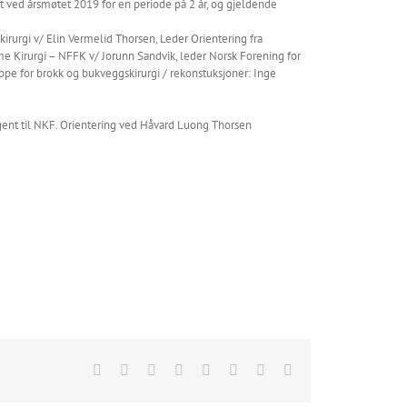
t ved årsmøtet 2019 for en periode på 2 år, og gjeldende
kirurgi v/ Elin Vermelid Thorsen, Leder Orientering fra
e Kirurgi – NFFK v/ Jorunn Sandvik, leder Norsk Forening for
ppe for brokk og bukveggskirurgi / rekonstuksjoner: Inge
gent til NKF. Orientering ved Håvard Luong Thorsen
Facebook
X
Reddit
LinkedIn
Tumblr
Pinterest
Vk
Email