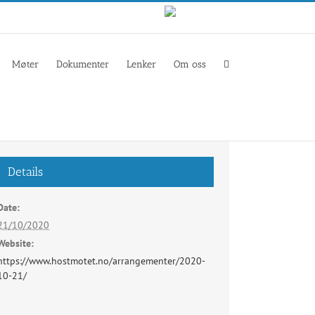
Norwegian
Møter
Dokumenter
Lenker
Om oss
Details
Date:
21/10/2020
Website:
https://www.hostmotet.no/arrangementer/2020-
10-21/