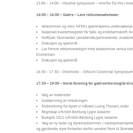
13:00 – 14:00 – Intuitive symposium – Hvorfor Da Vinci inne
14:00 – 16:00 – Gastro – Lave rektumanastomoser
Velkommen og intro. NFKKs spørreskjema-undersøkelse.
Nasjonalt kvalitetsregister for tykk- og endetarmskreft. Kv
NoRGast. Stomiandel (avlastende/permanente). Anastomo
Diskusjon og spørsmål
Lav fremre rektumreseksjon med anastomose versus Hart
Emmertsen.
Diskusjon og spørsmål
16:30 – 17:30 – Ortomedic – Ethicon Colorectal Symposium
17:30 – 19:00 – Norsk forening for gastroenterologisk kir
Valg av møteleder
Godkjenning av innkallingen
Årsberetning fra styret v/ Håvard Luong Thorsen, leder
Regnskap v/Kristin Bentung Lygre, kasserer
Budsjett 2021 v/Kristin Bentung Lygre, kasserer
Valg av ny leder og styremedlemmer / vararepresentanter.
og gjeldende styre fortsetter derfor uendret frem til årsmøt