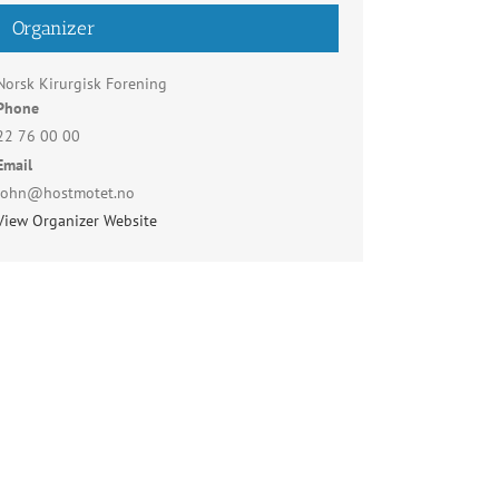
Organizer
Norsk Kirurgisk Forening
Phone
22 76 00 00
Email
john@hostmotet.no
View Organizer Website