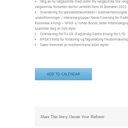
Valg av ny valgkomite med leder. Ny valgkomite ble valg
valgkomite fortsetter derfor uendret frem til årsmøtet 2021.
Orientering fra spesialitetskomiteen i Gastroenterologisk 
underforeninger / interessegrupper Norsk Forening for Fedm
Kolorekal Kirurgi – NFKK v/ Johan Bondi, leder Interessegru
Glambek Valg av nytt styre.
Orientering fra FU-GK (FagUtvalg Gastro Kirurgi for LIS)
NFGK’s fond for forskning og fagutvikling Medlemskonti
Saker fremmet av medlemmene eller styret
ADD TO CALENDAR
Share This Story, Choose Your Platform!