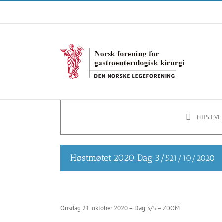
Skip
to
content
THIS EVE
Høstmøtet 2020 Dag 3/5
21/10/2020
Onsdag 21. oktober 2020 – Dag 3/5 – ZOOM