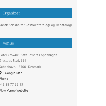
Organizer
Dansk Selskab for Gastroenterologi og Hepatologi
Venue
Hotel Crowne Plaza Towers Copenhagen
Ørestads Blvd. 114
København
,
2300
Denmark
+ Google Map
Phone
+45 88 77 66 55
View Venue Website