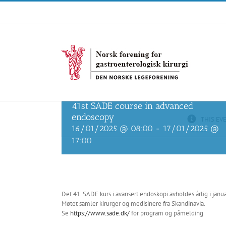
Skip
to
content
41st SADE course in advanced
endoscopy
THIS EV
16/01/2025 @ 08:00
-
17/01/2025 @
17:00
Det 41. SADE kurs i avansert endoskopi avholdes årlig i janua
Møtet samler kirurger og medisinere fra Skandinavia.
Se
https://www.sade.dk/
for program og påmelding