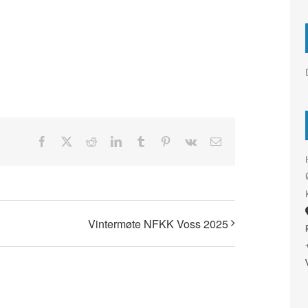
Facebook
X
Reddit
LinkedIn
Tumblr
Pinterest
Vk
Email
Vintermøte NFKK Voss 2025