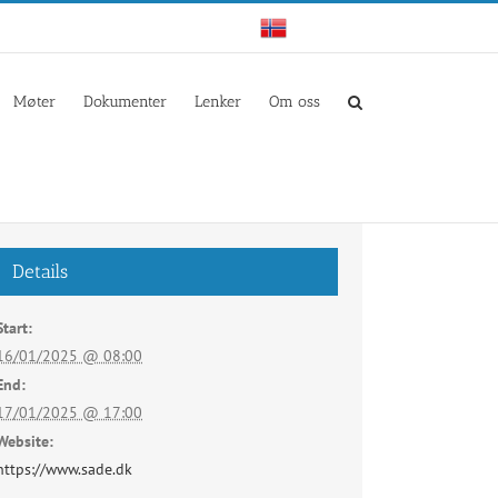
Norwegian
Møter
Dokumenter
Lenker
Om oss
Details
Start:
16/01/2025 @ 08:00
End:
17/01/2025 @ 17:00
Website:
https://www.sade.dk