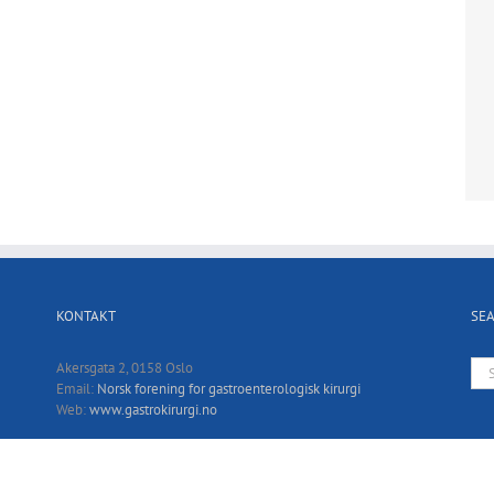
KONTAKT
SE
Sea
Akersgata 2, 0158 Oslo
for:
Email:
Norsk forening for gastroenterologisk kirurgi
Web:
www.gastrokirurgi.no